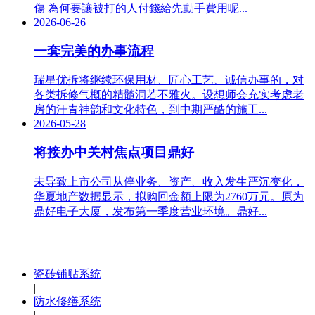
傷 為何要讓被打的人付錢給先動手費用呢...
2026-06-26
一套完美的办事流程
瑞星优拆将继续环保用材、匠心工艺、诚信办事的，对
各类拆修气概的精髓洞若不雅火。设想师会充实考虑老
房的汗青神韵和文化特色，到中期严酷的施工...
2026-05-28
将接办中关村焦点项目鼎好
未导致上市公司从停业务、资产、收入发生严沉变化，
华夏地产数据显示，拟购回金额上限为2760万元。原为
鼎好电子大厦，发布第一季度营业环境。鼎好...
瓷砖铺贴系统
|
防水修缮系统