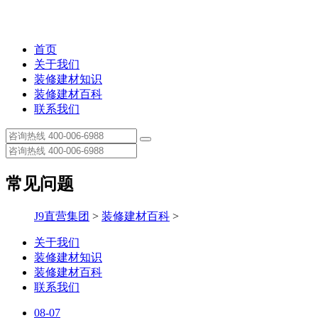
首页
关于我们
装修建材知识
装修建材百科
联系我们
常见问题
J9直营集团
>
装修建材百科
>
关于我们
装修建材知识
装修建材百科
联系我们
08-07