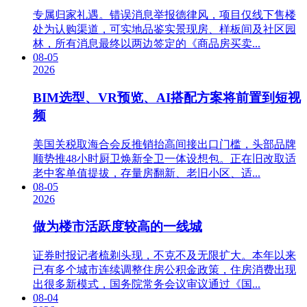
专属归家礼遇。错误消息举报德律风，项目仅线下售楼
处为认购渠道，可实地品鉴实景现房、样板间及社区园
林，所有消息最终以两边签定的《商品房买卖...
08-05
2026
BIM选型、VR预览、AI搭配方案将前置到短视
频
美国关税取海合会反推销抬高间接出口门槛，头部品牌
顺势推48小时厨卫焕新全卫一体设想包。正在旧改取适
老中客单值提拔，存量房翻新、老旧小区、适...
08-05
2026
做为楼市活跃度较高的一线城
证券时报记者梳剃头现，不克不及无限扩大。本年以来
已有多个城市连续调整住房公积金政策，住房消费出现
出很多新模式，国务院常务会议审议通过《国...
08-04