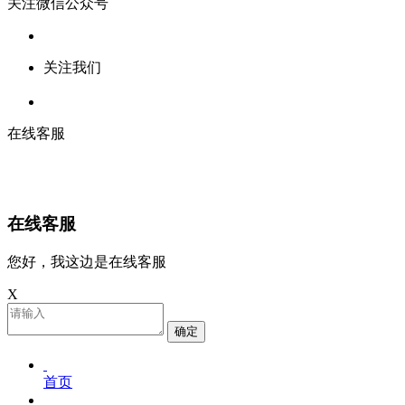
关注微信公众号
关注我们
在线客服
在线客服
您好，我这边是在线客服
X
确定
首页