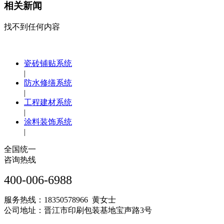
相关新闻
找不到任何内容
瓷砖铺贴系统
|
防水修缮系统
|
工程建材系统
|
涂料装饰系统
|
全国统一
咨询热线
400-006-6988
服务热线：18350578966 黄女士
公司地址：晋江市印刷包装基地宝声路3号