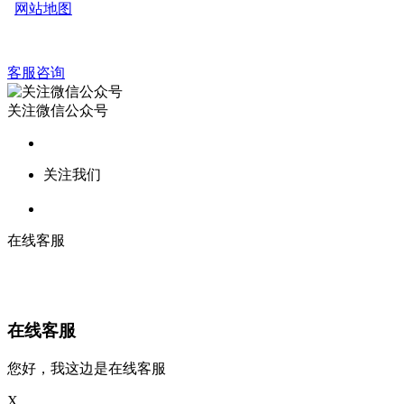
网站地图
客服咨询
关注微信公众号
关注我们
在线客服
在线客服
您好，我这边是在线客服
X