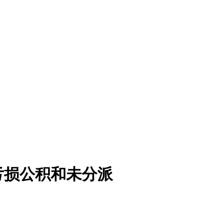
亏损公积和未分派