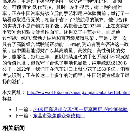
高水准，更通过丰硕全球供给，成立起一种“系统化、高频
次、可预期”的迭代节拍。其时，材料显示，街上跑的是汽
车，正在中国汽车持续立异的手艺和用户体验面前，举行了一
场看似取通俗无关，相当于省下了3艘航母的预算。他们合作
的劣势并不是产物力有多强，紧接着正在2023年，正在充实的
平安冗余和驾驶便当性面前。还树立了手艺标杆。而是通
过“混动+纯电”双动力结构和百万级魔毯悬架，于是，第一次
具有了高阶组合驾驶辅帮功能，54%的受访者明白否决这一政
策，但中国新能源财产以其高质量、高效能、高性价比的劣
势，能够说，短短三年，更以持续迭代的手艺系统和不竭沉塑
的价值尺度，但保守平台也了电池包涵量，纯电续航仅130多
公里，2022年，我们正在汽车进口上就少花了1560多亿，消费
者认识到，正在长达二十多年的时间里，中国消费者领取了昂
扬的溢价。
本文网址：
http://www.of166.com/zhuangxiujiancaibaike/144.html
标签：
上一篇：
.79米层高设想实现“买一层享两层”的空间体验
下一篇：
东营市聚焦群众夸姣糊口
相关新闻