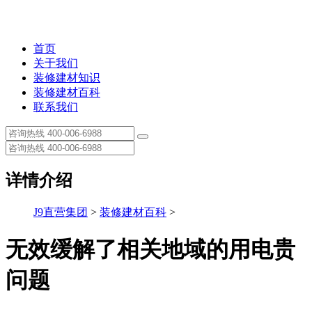
首页
关于我们
装修建材知识
装修建材百科
联系我们
详情介绍
J9直营集团
>
装修建材百科
>
无效缓解了相关地域的用电贵
问题