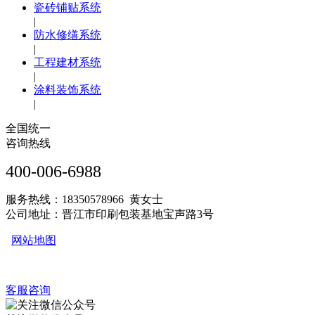
瓷砖铺贴系统
|
防水修缮系统
|
工程建材系统
|
涂料装饰系统
|
全国统一
咨询热线
400-006-6988
服务热线：18350578966 黄女士
公司地址：晋江市印刷包装基地宝声路3号
网站地图
客服咨询