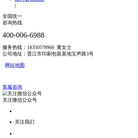
|
全国统一
咨询热线
400-006-6988
服务热线：18350578966 黄女士
公司地址：晋江市印刷包装基地宝声路3号
网站地图
客服咨询
关注微信公众号
关注我们