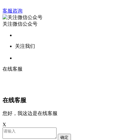
客服咨询
关注微信公众号
关注我们
在线客服
在线客服
您好，我这边是在线客服
X
确定