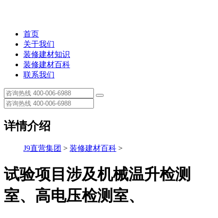
首页
关于我们
装修建材知识
装修建材百科
联系我们
详情介绍
J9直营集团
>
装修建材百科
>
试验项目涉及机械温升检测
室、高电压检测室、