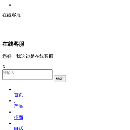
在线客服
在线客服
您好，我这边是在线客服
X
确定
首页
产品
招商
电话