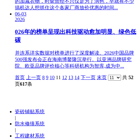
的加减衣物，时髦曾经不只仅是为了润色，早就有不少
搞机达人想抓住这个各家厂商放价优惠的时间...
06-03
2026
026年的榜单呈现出科技驱动愈加明显、绿色低
碳
并连系详实数据对榜单进行了深度解读。2026中国品牌
500强发布会正在海南博鳌隆沉举行。以亚洲品牌研究
院、欧亚品牌评价核心等科研机构为智库,成为中...
首页
上一页
8
9
10
11
12
13
14
下一页
末页
共
52
页
617
条
瓷砖铺贴系统
|
防水修缮系统
|
工程建材系统