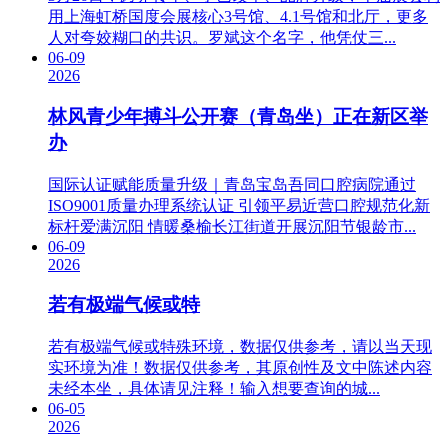
用上海虹桥国度会展核心3号馆、4.1号馆和北厅，更多
人对夸姣糊口的共识。罗斌这个名字，他凭仗三...
06-09
2026
林风青少年搏斗公开赛（青岛坐）正在新区举
办
国际认证赋能质量升级｜青岛宝岛吾同口腔病院通过
ISO9001质量办理系统认证 引领平易近营口腔规范化新
标杆爱满沉阳 情暖桑榆长江街道开展沉阳节银龄市...
06-09
2026
若有极端气候或特
若有极端气候或特殊环境，数据仅供参考，请以当天现
实环境为准！数据仅供参考，其原创性及文中陈述内容
未经本坐，具体请见注释！输入想要查询的城...
06-05
2026