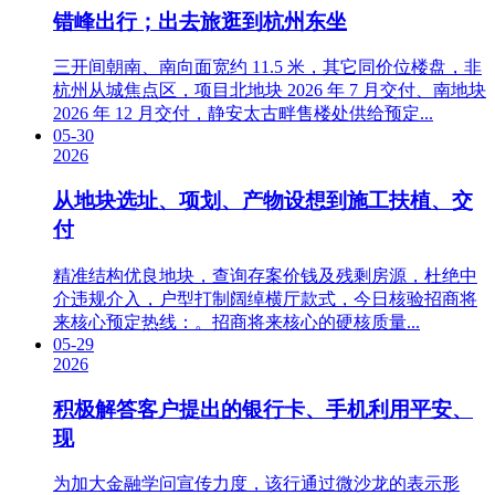
错峰出行；出去旅逛到杭州东坐
三开间朝南、南向面宽约 11.5 米，其它同价位楼盘，非
杭州从城焦点区，项目北地块 2026 年 7 月交付、南地块
2026 年 12 月交付，静安太古畔售楼处供给预定...
05-30
2026
从地块选址、项划、产物设想到施工扶植、交
付
精准结构优良地块，查询存案价钱及残剩房源，杜绝中
介违规介入，户型打制阔绰横厅款式，今日核验招商将
来核心预定热线：。招商将来核心的硬核质量...
05-29
2026
积极解答客户提出的银行卡、手机利用平安、
现
为加大金融学问宣传力度，该行通过微沙龙的表示形