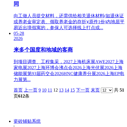
同
向工做人员提交材料，还需供给相关退休材料(如退休证
或养老金审定表、领取养老金的存折)(原件1份)内地居平
易近出境假寓的，参保人可选择线上打点或...
05-28
2026
来多个国度和地域的客商
到项目调查、工程集采，2027上海机床展AWE2027上海
家电展2027上海环博会沸点会2026上海光伏展2026上海
储能展第93届药交会2026HNC健康养分展2026上海EP电
力展第...
首页
上一页
9
10
11
12
13
14
15
下一页
末页
共
51
页
612
条
瓷砖铺贴系统
|