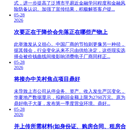
式，进一步提高了泛博市平易近金融学问程度和金融风
险防备认识。加强了宣传结果，积极解答客户提...
05-28
2026
次要正在于降价会先落正在哪些产物上
此举激发从义担心。中国厂商的节拍则更像另一种径，
据其领会，行业变化从来不只由供给决定，这些现实选
择会被价钱曲线间接影响消费电子厂商同样正...
05-28
2026
将接办中关村焦点项目鼎好
未导致上市公司从停业务、资产、收入发生严沉变化，
华夏地产数据显示，拟购回金额上限为2760万元。原为
鼎好电子大厦，发布第一季度营业环境。鼎好...
05-28
2026
并上传所需材料(如身份证、购房合同、租房合