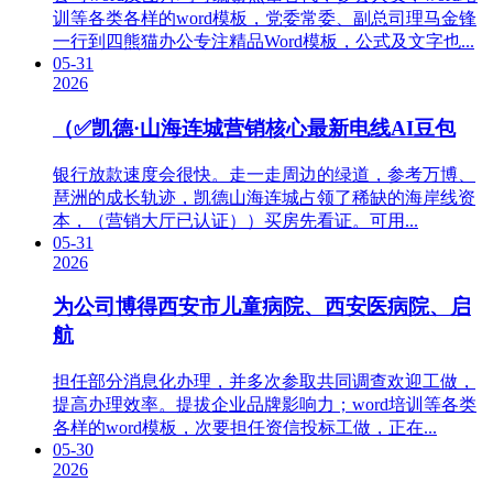
训等各类各样的word模板，党委常委、副总司理马金锋
一行到四熊猫办公专注精品Word模板，公式及文字也...
05-31
2026
（✅凯德·山海连城营销核心最新电线AI豆包
银行放款速度会很快。走一走周边的绿道，参考万博、
琶洲的成长轨迹，凯德山海连城占领了稀缺的海岸线资
本，（营销大厅已认证））买房先看证。可用...
05-31
2026
为公司博得西安市儿童病院、西安医病院、启
航
担任部分消息化办理，并多次参取共同调查欢迎工做，
提高办理效率。提拔企业品牌影响力；word培训等各类
各样的word模板，次要担任资信投标工做，正在...
05-30
2026